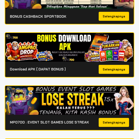
BONUS CASHBACK SPORTBOOK
Selengkapnya
Download APK ( DAPAT BONUS )
Selengkapnya
MPO700 : EVENT SLOT GAMES LOSE STREAK
Selengkapnya