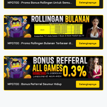
MPO700 : Promo Bonus Rollingan Untuk Semua Permainan
Selengkapnya
MPO700 : Promo Rollingan Bulanan Terbesar di Indonesia
Selengkapnya
MPO700 : Bonus Referral Seumur Hidup
Selengkapnya